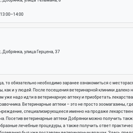
, Добрянка, улица Тельмана, 8
 13:00–14:00
, Добрянка, улица Герцена, 37
а, то обязательно необходимо заранее ознакомиться с местора
, как и у людей. После посещения ветеринарной клиники далеко н
 ним уже надо идти в ветеринарную аптеку и приобретать лекарств
авочника. Ветеринарные аптеки – это не просто зоомагазины, где
 учреждение, специализирующееся именно на продаже лекарствен
ча. Посетив ветеринарные аптеки Добрянки можно получить такж
нообразные лечебные процедуры, а также получить ответ практиче
заболевания был уже поставлен ветеринарным врачом. Здесь пре