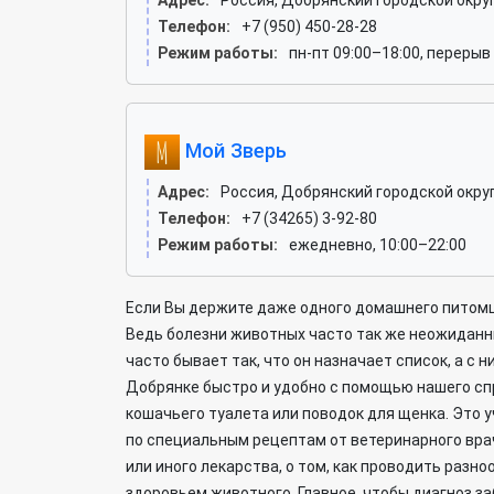
Адрес:
Россия, Добрянский городской округ
Телефон:
+7 (950) 450-28-28
Режим работы:
пн-пт 09:00–18:00, перерыв
Мой Зверь
Адрес:
Россия, Добрянский городской округ
Телефон:
+7 (34265) 3-92-80
Режим работы:
ежедневно, 10:00–22:00
Если Вы держите даже одного домашнего питомц
Ведь болезни животных часто так же неожиданны
часто бывает так, что он назначает список, а с
Добрянке быстро и удобно с помощью нашего спр
кошачьего туалета или поводок для щенка. Это
по специальным рецептам от ветеринарного вра
или иного лекарства, о том, как проводить раз
здоровьем животного. Главное, чтобы диагноз 